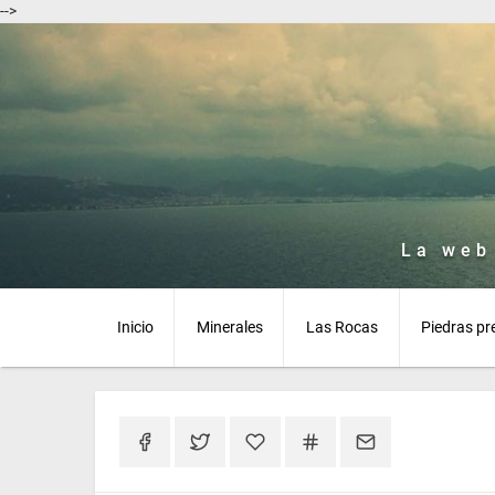
-->
La web
Inicio
Minerales
Las Rocas
Piedras pr