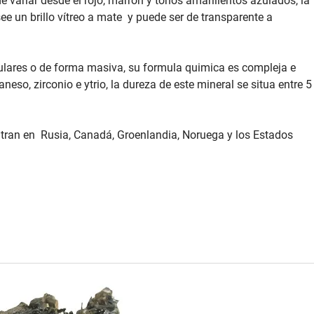
e variar desde el rojo, marrón y tonos amarillentos azulados, la
ee un brillo vítreo a mate y puede ser de transparente a
bulares o de forma masiva, su formula quimica es compleja e
neso, zirconio e ytrio, la dureza de este mineral se situa entre 5
ntran en Rusia, Canadá, Groenlandia, Noruega y los Estados