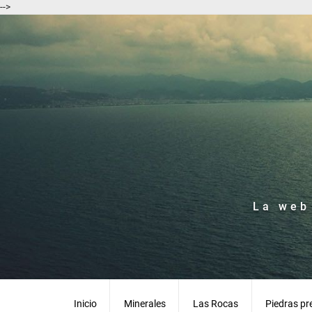
-->
La web
Inicio
Minerales
Las Rocas
Piedras pr