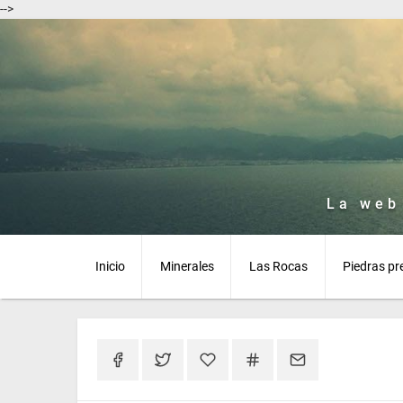
-->
La web
Inicio
Minerales
Las Rocas
Piedras pr