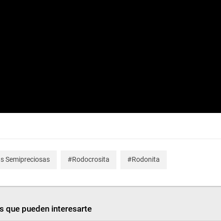
s Semipreciosas
#Rodocrosita
#Rodonita
s que pueden interesarte